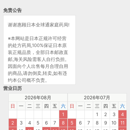
免责公告
谢谢惠顾日本全球通家庭药局!
※本网站是日本正规许可经营
的处方药局,100%保证日本原
装正规品质，全部日本邮政直
邮,海关风险需客人自行负担。
因面向个人出售每月合理自用
的商品,请勿倒卖,转卖,如有违
约本公司概不负责。
营业日历
2026年08月
2026年07月
日
一
二
三
四
五
六
日
一
二
三
四
五
六
1
1
2
3
4
2
3
4
5
6
7
8
5
6
7
8
9
10
11