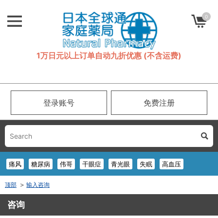
0
1万日元以上订单自动九折优惠 (不含运费)
登录账号
免费注册
痛风
糖尿病
伟哥
干眼症
青光眼
失眠
高血压
顶部
输入咨询
咨询